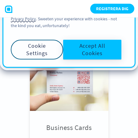
You can also find more information about cookies, our
REGISTRERA DIG
analytic activities and your rights in our
Cookie Policy
and
Privacy Policy
. Sweeten your experience with cookies - not
the kind you eat, unfortunately!
Scroll down
to see QR Code use
cases
Cookie
Accept All
Settings
Cookies
Business Cards