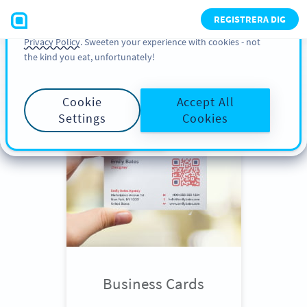
You can also find more information about cookies, our
REGISTRERA DIG
analytic activities and your rights in our
Cookie Policy
and
Privacy Policy
. Sweeten your experience with cookies - not
the kind you eat, unfortunately!
Scroll down
to see QR Code use
cases
Cookie
Accept All
Settings
Cookies
Business Cards